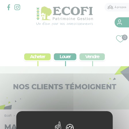
Panneau de gestion des cookies
À propos
Qui sommes-nous
0
2 agences à votre service
Acheter
Louer
Vendre
Services immobiliers
Courtier
Conseil Patrimonial
NOS CLIENTS TÉMOIGNENT
Ecofi
>
Témoignages
>
Martine
MARTINE