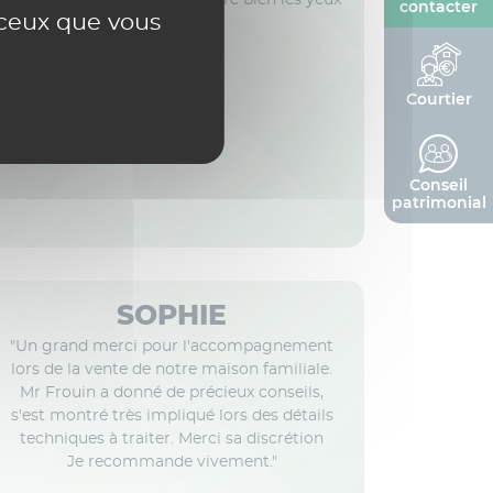
contacter
r ceux que vous
fermés."
Courtier
Mars 2026
Conseil
patrimonial
SOPHIE
"Un grand merci pour l'accompagnement
lors de la vente de notre maison familiale.
Mr Frouin a donné de précieux conseils,
s'est montré très impliqué lors des détails
techniques à traiter. Merci sa discrétion
Je recommande vivement."