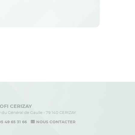
OFI CERIZAY
av du Général de Gaulle - 79 140 CERIZAY
05 49 65 31 66
NOUS CONTACTER