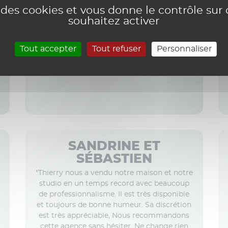
l'agence Ecofi de Bressuire "
e des cookies et vous donne le contrôle su
souhaitez activer
Avril 2026
Tout accepter
Tout refuser
Personnaliser
SANDRINE ET
SÉBASTIEN
"Thierry nous a vendu notre maison et notre
studio en un temps record avec beaucoup
de professionnalisme. Il est très disponible
et toujours de bonne humeur. Sa discrétion
est très appréciable, Nous recommandons
cette agence sans hésiter. Ne change rien