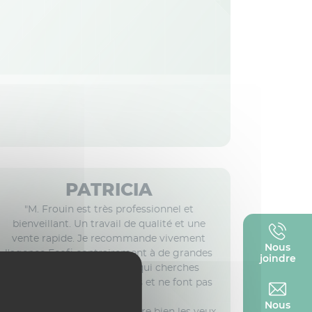
PATRICIA
"M. Frouin est très professionnel et
bienveillant. Un travail de qualité et une
vente rapide. Je recommande vivement
Nous
l'agence Ecofi contrairement à de grandes
joindre
enseignes immobilières qui cherches
uniquement des exclusivités et ne font pas
le travail.
Nous
Vous pouvez leur confier votre bien les yeux