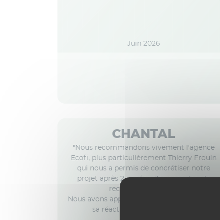
Juin 2026
CHANTAL
"Nous recommandons vivement l'agence
Ecofi, plus particulièrement Thierry Frouin
qui nous a permis de concrétiser notre
projet après 2 années d'errance dans la
recherche d'un bien.
Nous avons apprécié son professionnalisme,
sa réactivité et sa gentillesse."