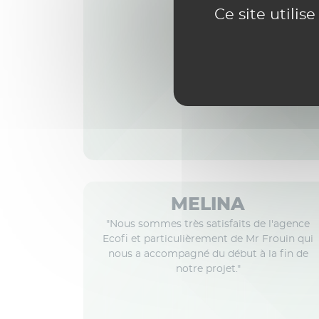
Ce site utilis
Avril 2026
MELINA
"Nous sommes très satisfaits de l'agence
Ecofi et particulièrement de Mr Frouin qui
nous a accompagné du début à la fin de
notre projet."