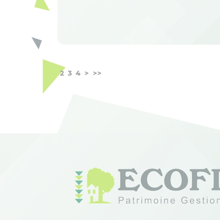
1
2
3
4
>
>>