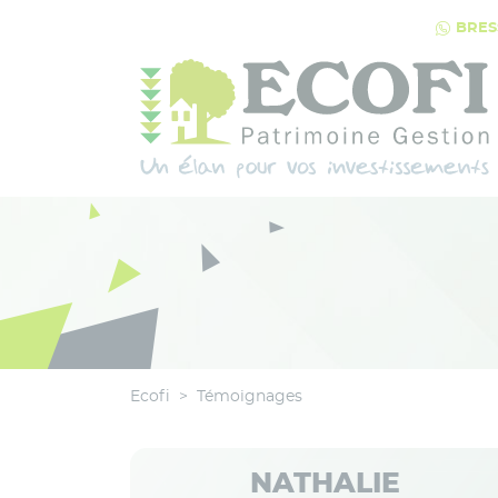
Panneau de gestion des cookies
BRESS
Qui sommes-nous
2 agences à votre service
Services immobiliers
Courtier
Conseil Patrimonial
Ecofi
>
Témoignages
NATHALIE