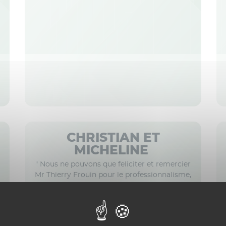
CHRISTIAN ET
MICHELINE
" Nous ne pouvons que feliciter et remercier
Mr Thierry Frouin pour le professionnalisme,
la réactivité et la gentillesse dont il a fait
preuve pour la vente de notre bien ainsi que
son accompagnement dans toutes les
démarches. Bonne continuation à lui et à