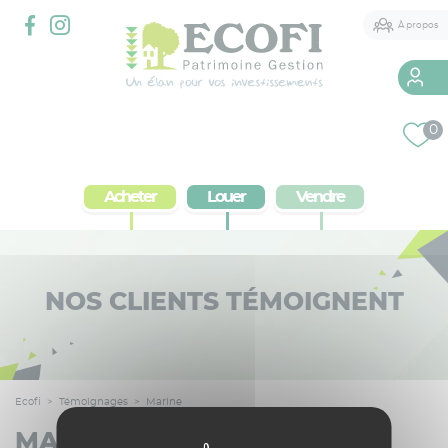
Panneau de gestion des cookies
À propos
Qui sommes-nous
0
2 agences à votre service
Acheter
Louer
Vendre
Services immobiliers
Courtier
Conseil Patrimonial
NOS CLIENTS TÉMOIGNENT
Ecofi
>
Témoignages
>
Marine
MARINE