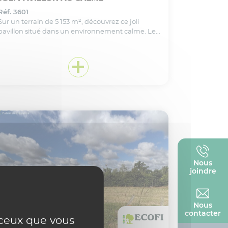
Réf. 3601
Sur un terrain de 5 153 m², découvrez ce joli
pavillon situé dans un environnement calme. Le...
Nous
joindre
VOIR CE BIEN EN DÉTAIL
Nous
Ajouter
à ma sélection
contacter
r ceux que vous