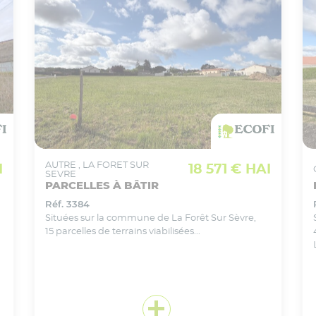
VOIR CE BIEN EN DÉTAIL
Ajouter
à ma sélection
AUTRE
, LA FORET SUR
I
18 571 € HAI
SEVRE
PARCELLES À BÂTIR
Réf. 3384
Situées sur la commune de La Forêt Sur Sèvre,
15 parcelles de terrains viabilisées...