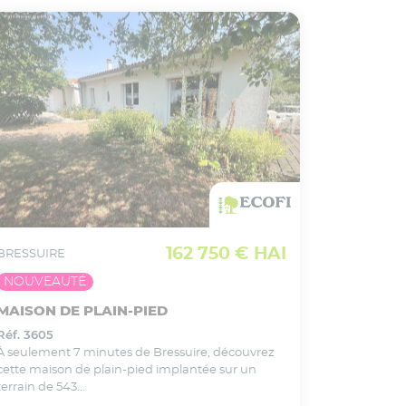
VOIR CE BIEN EN DÉTAIL
Ajouter
à ma sélection
162 750 € HAI
BRESSUIRE
NOUVEAUTÉ
MAISON DE PLAIN-PIED
Réf. 3605
À seulement 7 minutes de Bressuire, découvrez
cette maison de plain-pied implantée sur un
terrain de 543...