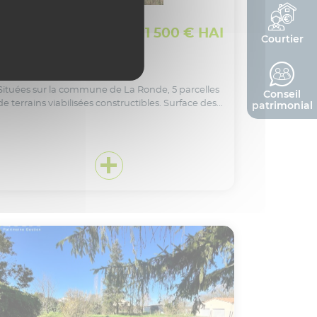
CERIZAY
MONCOUTANT
SUR SÈVRE / LA
11 500 € HAI
CHAPELLE SAINT
Courtier
LAURENT
PARCELLES À BÂTIR
Réf. 3381
Situées sur la commune de La Ronde, 5 parcelles
Conseil
de terrains viabilisées constructibles. Surface des...
patrimonial