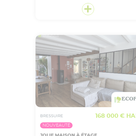
VOIR CE BIEN EN DÉTAIL
Ajouter
à ma sélection
168 000 € HA
BRESSUIRE
NOUVEAUTÉ
JOLIE MAISON À ÉTAGE