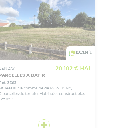
VOIR CE BIEN EN DÉTAIL
Ajouter
à ma sélection
20 102 € HAI
CERIZAY
PARCELLES À BÂTIR
Réf. 3383
Situées sur la commune de MONTIGNY,
4 parcelles de terrains viabilisées constructibles.
Lot n°1 :...