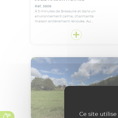
Réf. 3606
À 5 minutes de Bressuire et dans un
environnement calme, charmante
maison entièrement rénovée. Au...
VOIR CE BIEN EN DÉTAIL
Ajouter
à ma sélection
Ce site utilis