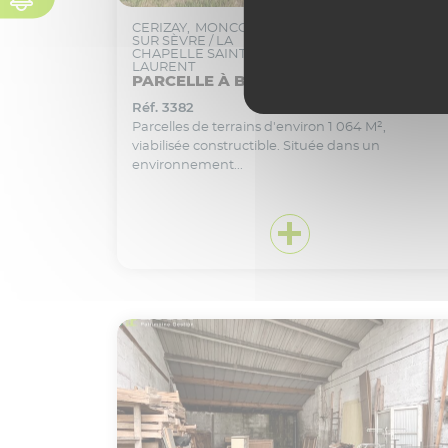
CERIZAY
MONCOUTANT
SUR SÈVRE / LA
7 949 € HA
CHAPELLE SAINT
LAURENT
PARCELLE À BÂTIR
Réf. 3382
Parcelles de terrains d'environ 1 064 M²,
viabilisée constructible. Située dans un
environnement...