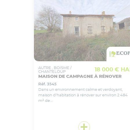
VOIR CE BIEN EN DÉTAIL
Ajouter
à ma sélection
AUTRE
, BOISME /
18 000 € HA
CHANTELOUP
MAISON DE CAMPAGNE À RÉNOVER
Réf. 3545
Dans un environnement calme et verdoyant,
maison d'habitation à rénover sur environ 2 484
m² de...