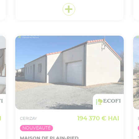
VOIR CE BIEN EN DÉTAIL
Ajouter
à ma sélection
I
194 370 € HAI
CERIZAY
NOUVEAUTÉ
MAISON DE PLAIN-PIED