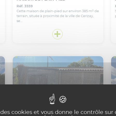
Réf. 3559
Cette maison de plain-pied sur environ 385 m² de
terrain, située à proximité de la ville de Cerizay,
se...
VOIR CE BIEN EN DÉTAIL
Ajouter
à ma sélection
e des cookies et vous donne le contrôle su