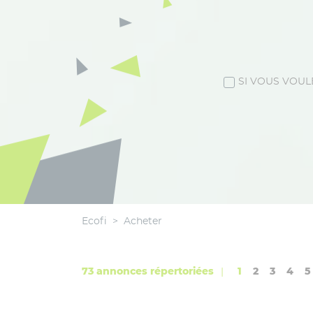
SI VOUS VOUL
Ecofi
>
Acheter
73 annonces répertoriées
|
1
2
3
4
5