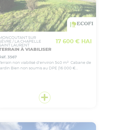
VOIR CE BIEN EN DÉTAIL
Ajouter
à ma sélection
MONCOUTANT SUR
17 600 € HAI
SÈVRE / LA CHAPELLE
SAINT LAURENT
TERRAIN À VIABILISER
Réf. 3567
Terrain non viabilisé d'environ 540 m² Cabane de
jardin Bien non soumis au DPE (16 000 €...