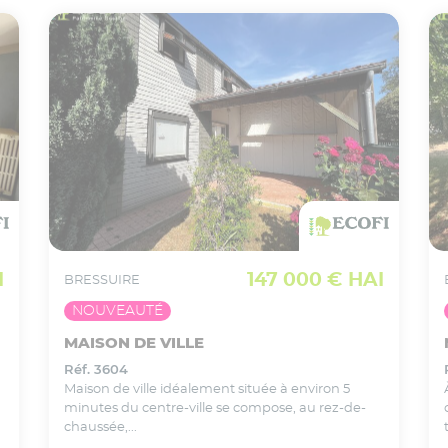
VOIR CE BIEN EN DÉTAIL
Ajouter
à ma sélection
I
147 000 € HAI
BRESSUIRE
NOUVEAUTÉ
MAISON DE VILLE
Réf. 3604
Maison de ville idéalement située à environ 5
minutes du centre-ville se compose, au rez-de-
chaussée,...