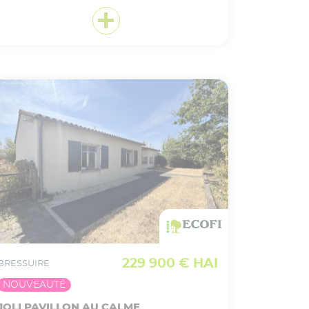
VOIR CE BIEN EN DÉTAIL
Ajouter
à ma sélection
229 900 € HAI
BRESSUIRE
NOUVEAUTÉ
JOLI PAVILLON AU CALME