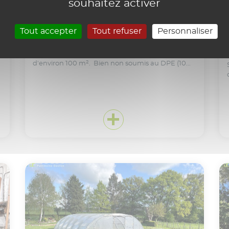
souhaitez activer
11 000 € HAI
BOISMÉ / CHICHÉ
I
GARAGE
Tout accepter
Tout refuser
Personnaliser
Réf. 3584
Garage situé à moins de 5 minutes de CHICHÉ
d'environ 100 m². Bien non soumis au DPE (10...