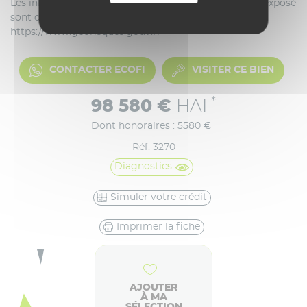
Les informations sur les risques auxquels ce bien est exposé
sont disponibles sur le site Géorisques :
https://www.georisques.gouv.fr
CONTACTER ECOFI
VISITER CE BIEN
*
98 580 €
HAI
Dont honoraires : 5580 €
Réf: 3270
Diagnostics
Simuler votre crédit
Imprimer la fiche
AJOUTER
À MA
SÉLECTION