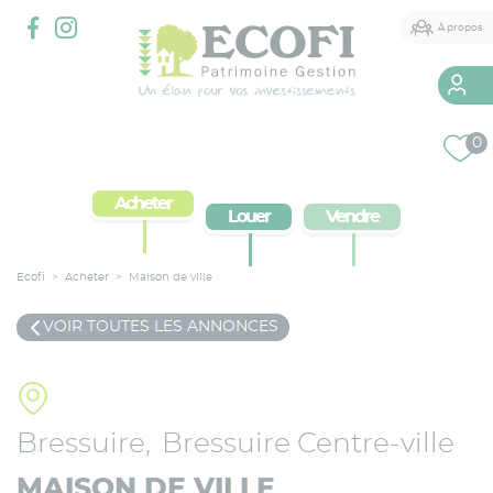
Panneau de gestion des cookies
À propos
Qui sommes-nous
0
2 agences à votre service
Acheter
Louer
Vendre
Services immobiliers
Courtier
Ecofi
>
Acheter
>
Maison de ville
Conseil Patrimonial
VOIR TOUTES LES ANNONCES
Bressuire
Bressuire Centre-ville
MAISON DE VILLE