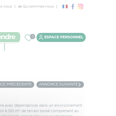
ez-nous
Qui sommes-nous
2 agences à votre
service
Services immobiliers
endre
Courtier
0
ESPACE PERSONNEL
Conseil Patrimonial
DÉJÀ CLIENT ?
CONNECTEZ-VOUS
CE PRÉCÉDENTE
ANNONCE SUIVANTE
Se souvenir de moi !
ère avec dépendances dans un environnement
ron 6 510 m² de terrain boisé comprenant au