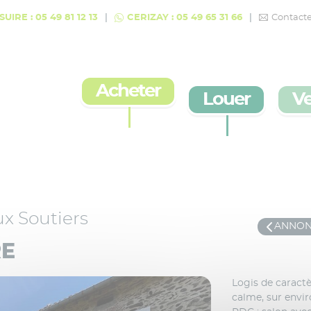
UIRE : 05 49 81 12 13
CERIZAY : 05 49 65 31 66
Contact
Acheter
Louer
V
ux Soutiers
ANNON
RE
Logis de caract
calme, sur envi