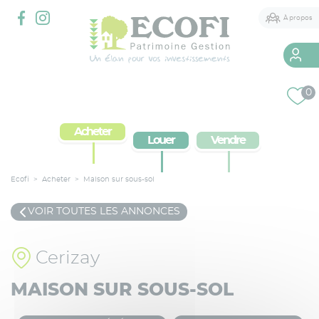
Panneau de gestion des cookies
À propos
Qui sommes-nous
0
2 agences à votre service
Acheter
Louer
Vendre
Services immobiliers
Courtier
Ecofi
>
Acheter
>
Maison sur sous-sol
Conseil Patrimonial
VOIR TOUTES LES ANNONCES
Cerizay
MAISON SUR SOUS-SOL