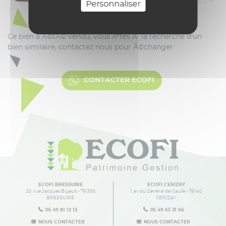
Personnaliser
CONTACTER ECOFI
ECOFI BRESSUIRE
ECOFI CERIZAY
20, rue Jacques Bujault - 79 300
1, av du Général de Gaulle - 79 140
BRESSUIRE
CERIZAY
05 49 81 12 13
05 49 65 31 66
NOUS CONTACTER
NOUS CONTACTER