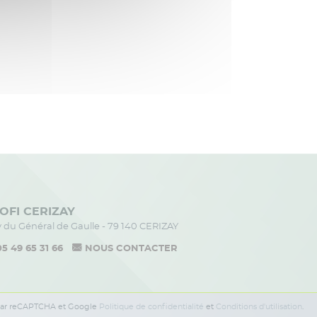
OFI CERIZAY
av du Général de Gaulle - 79 140 CERIZAY
05 49 65 31 66
NOUS CONTACTER
 par reCAPTCHA et Google
Politique de confidentialité
et
Conditions d'utilisation
.