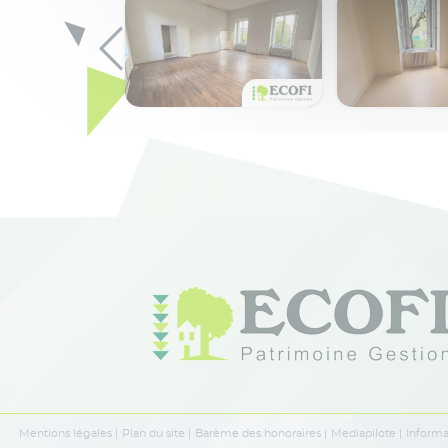
Mentions légales
Plan du site
Barème des honoraires
Mediapilote
Informa