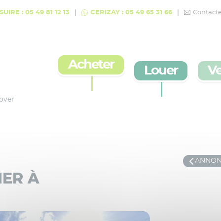
UIRE : 05 49 81 12 13
CERIZAY : 05 49 65 31 66
Contact
Acheter
Louer
V
over
ANNON
IER À