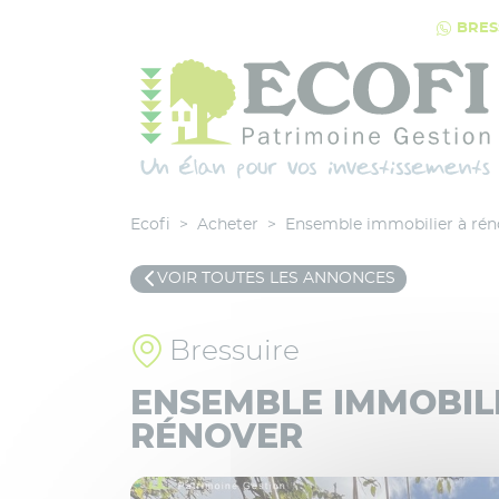
Panneau de gestion des cookies
BRESS
Qui sommes-nous
2 agences à votre service
Ecofi
>
Acheter
>
Ensemble immobilier à rén
Services immobiliers
Courtier
VOIR TOUTES LES ANNONCES
Conseil Patrimonial
Bressuire
ENSEMBLE IMMOBIL
RÉNOVER