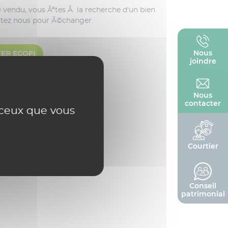
Nous
ER ECOFI
joindre
Nous
contacter
r ceux que vous
Courtier
Conseil
patrimonial