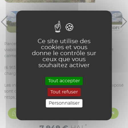
Ce site utilise des
Parcelles de terrains d'environ 1 064 M²,
cookies et vous
viabilisée constructible. Située dans un environnement
donne le contrôle sur
calme, sur la commune de Saint Marsault
ceux que vous
souhaitez activer
(6 913 € hors honoraires soit 13.03% TTC d'honoraires
charge acquéreur*)
Tout accepter
Les informations sur les risques auxquels ce bien est exposé
sont disponibles sur le site Géorisques :
Tout refuser
https://www.georisques.gouv.fr
Personnaliser
CONTACTER ECOFI
VISITER CE BIEN
*