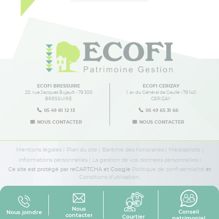
ECOFI BRESSUIRE
ECOFI CERIZAY
20, rue Jacques Bujault - 79 300
1, av du Général de Gaulle - 79 140
BRESSUIRE
CERIZAY
05 49 81 12 13
05 49 65 31 66
NOUS CONTACTER
NOUS CONTACTER
Mentions légales
Plan du site
Barème des honoraires
Mediapilote
Informations personnelles
La gestion de vos données personnelles
Ce site est protégé par reCAPTCHA et Google
Politique de confidentialité
et
Conditions d'utilisation
.
2 AGENCES
À VOTRE
Nous
SERVICE
Conseil
Nous joindre
contacter
Courtier
patrimonial