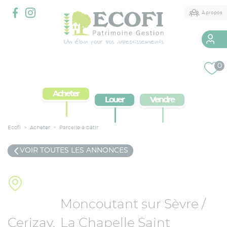
Panneau de gestion des cookies
À propos
Qui sommes-nous
0
2 agences à votre service
Acheter
Louer
Vendre
Services immobiliers
Courtier
Ecofi
>
Acheter
>
Parcelle à bâtir
Conseil Patrimonial
VOIR TOUTES LES ANNONCES
Moncoutant sur Sèvre /
Cerizay
La Chapelle Saint